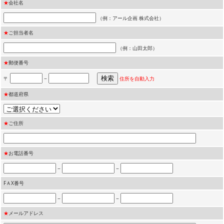
★
会社名
（例：アール企画 株式会社）
★
ご担当者名
（例：山田太郎）
★
郵便番号
〒
−
住所を自動入力
★
都道府県
★
ご住所
★
お電話番号
−
−
FＡX番号
−
−
★
メールアドレス